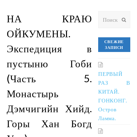
Поиск
НА КРАЮ
ОТП
ОЙКУМЕНЫ.
СВЕЖИЕ
Экспедиция в
ЗАПИСИ
пустыню Гоби
ПЕРВЫЙ
(Часть 5.
РАЗ В
Монастырь
КИТАЙ.
ГОНКОНГ.
Дэмчигийн Хийд.
Остров
Ламма.
Горы Хан Богд