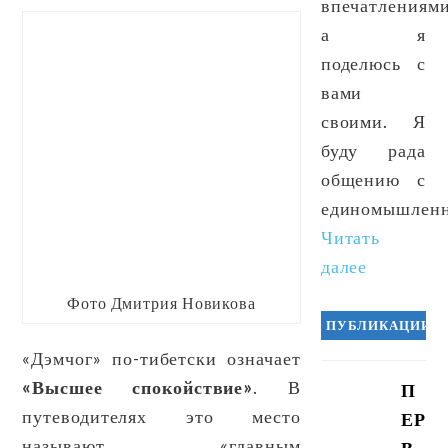
впечатлениями
а я
поделюсь с
вами
своими. Я
буду рада
общению с
единомышленн
Читать
далее
Фото Дмитрия Новикова
ПУБЛИКАЦИИ
«Дэмчог» по-тибетски означает
«Высшее спокойствие»
. В
П
путеводителях это место
ЕР
называют «главным