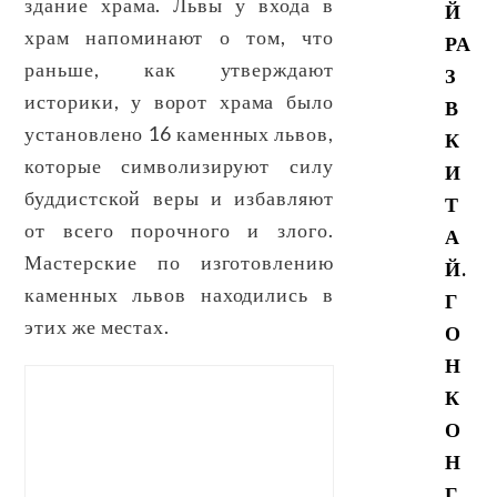
здание храма. Львы у входа в
Й
храм напоминают о том, что
РА
раньше, как утверждают
З
историки, у ворот храма было
В
установлено 16 каменных львов,
К
которые символизируют силу
И
буддистской веры и избавляют
Т
от всего порочного и злого.
А
Мастерские по изготовлению
Й.
каменных львов находились в
Г
этих же местах.
О
Н
К
О
Н
Г.