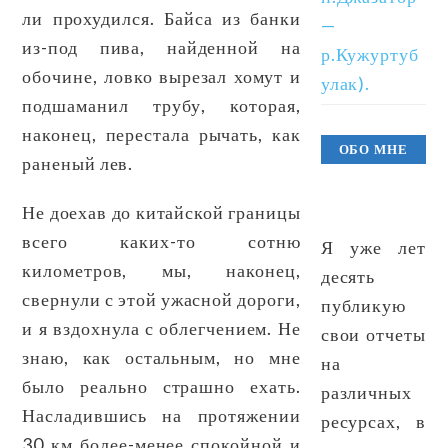
ли прохудился. Байса из банки
—
из-под пива, найденной на
р.Кужуртуб
обочине, ловко вырезал хомут и
улак).
подшаманил трубу, которая,
наконец, перестала рычать, как
ОБО МНЕ
раненый лев.
Не доехав до китайской границы
всего каких-то сотню
Я уже лет
километров, мы, наконец,
десять
свернули с этой ужасной дороги,
публикую
и я вздохнула с облегчением. Не
свои отчеты
знаю, как остальным, но мне
на
было реально страшно ехать.
различных
Насладившись на протяжении
ресурсах, в
30 км более-менее спокойной и