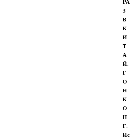
РА
З
В
К
И
Т
А
Й.
Г
О
Н
К
О
Н
Г.
Ис