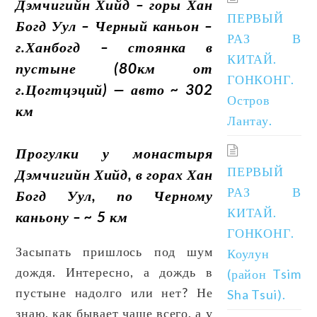
Дэмчигийн Хийд – горы Хан
ПЕРВЫЙ
Богд Уул – Черный каньон –
РАЗ В
г.Ханбогд – стоянка в
КИТАЙ.
пустыне (80км от
ГОНКОНГ.
г.Цогтцэций) — авто ~ 302
Остров
км
Лантау.
Прогулки у монастыря
ПЕРВЫЙ
Дэмчигийн Хийд, в горах Хан
РАЗ В
Богд Уул, по Черному
КИТАЙ.
каньону – ~ 5 км
ГОНКОНГ.
Засыпать пришлось под шум
Коулун
дождя. Интересно, а дождь в
(район Tsim
пустыне надолго или нет? Не
Sha Tsui).
знаю, как бывает чаще всего, а у