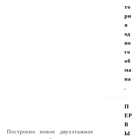
то
ри
я
од
но
го
об
ма
на
.
П
ЕР
В
Построено новое двухэтажное
Ы