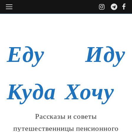
Open
instagr
tele
f
Facebook
VK
Instagram
Youtube
Tel
ОБО МНЕ
ГАЛЕРЕЯ
Mobile
Menu
Еду Иду
Куда Хочу
Рассказы и советы
путешественницы пенсионного