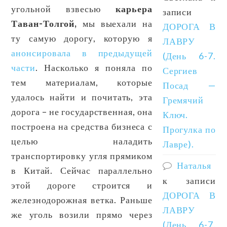
угольной взвесью
карьера
записи
Таван-Толгой,
мы выехали на
ДОРОГА В
ту самую дорогу, которую я
ЛАВРУ
анонсировала в предыдущей
(День 6-7.
части
. Насколько я поняла по
Сергиев
тем материалам, которые
Посад —
удалось найти и почитать, эта
Гремячий
дорога – не государственная, она
Ключ.
построена на средства бизнеса с
Прогулка по
целью наладить
Лавре).
транспортировку угля прямиком
Наталья
в Китай. Сейчас параллельно
к записи
этой дороге строится и
ДОРОГА В
железнодорожная ветка. Раньше
ЛАВРУ
же уголь возили прямо через
(День 6-7.