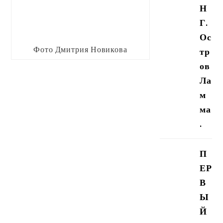
Н
Г.
Ос
Фото Дмитрия Новикова
тр
ов
Ла
м
ма
.
П
ЕР
В
Ы
Й