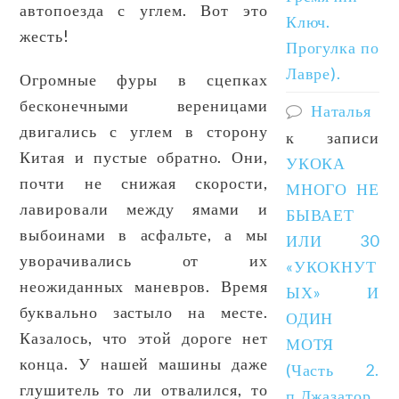
автопоезда с углем. Вот это
Ключ.
жесть!
Прогулка по
Лавре).
Огромные фуры в сцепках
бесконечными вереницами
Наталья
двигались с углем в сторону
к записи
Китая и пустые обратно. Они,
УКОКА
почти не снижая скорости,
МНОГО НЕ
лавировали между ямами и
БЫВАЕТ
выбоинами в асфальте, а мы
ИЛИ 30
уворачивались от их
«УКОКНУТ
неожиданных маневров. Время
ЫХ» И
буквально застыло на месте.
ОДИН
Казалось, что этой дороге нет
МОТЯ
конца. У нашей машины даже
(Часть 2.
глушитель то ли отвалился, то
п.Джазатор