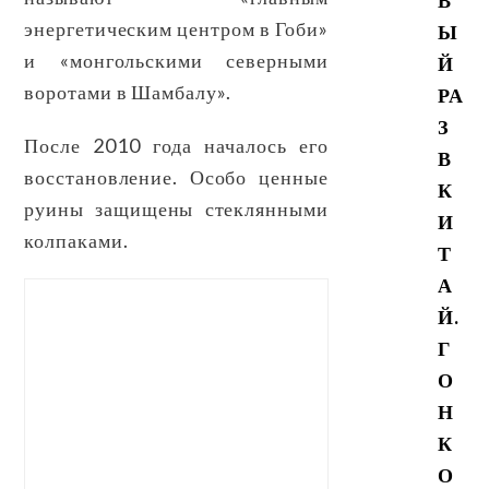
В
энергетическим центром в Гоби»
Ы
и «монгольскими северными
Й
воротами в Шамбалу».
РА
З
После 2010 года началось его
В
восстановление. Особо ценные
К
руины защищены стеклянными
И
колпаками.
Т
А
Й.
Г
О
Н
К
О