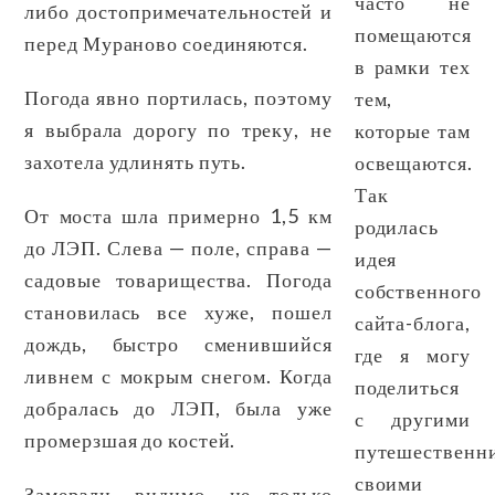
часто не
либо достопримечательностей и
помещаются
перед Мураново соединяются.
в рамки тех
Погода явно портилась, поэтому
тем,
я выбрала дорогу по треку, не
которые там
захотела удлинять путь.
освещаются.
Так
От моста шла примерно 1,5 км
родилась
до ЛЭП. Слева — поле, справа —
идея
садовые товарищества. Погода
собственного
становилась все хуже, пошел
сайта-блога,
дождь, быстро сменившийся
где я могу
ливнем с мокрым снегом. Когда
поделиться
добралась до ЛЭП, была уже
с другими
промерзшая до костей.
путешественн
своими
Замерзли, видимо, не только