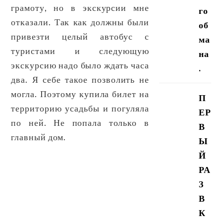
грамоту, но в экскурсии мне
го
отказали. Так как должны были
об
привезти целый автобус с
ма
туристами и следующую
на
экскурсию надо было ждать часа
.
два. Я себе такое позволить не
могла. Поэтому купила билет на
П
территорию усадьбы и погуляла
ЕР
по ней. Не попала только в
В
главный дом.
Ы
Й
РА
З
В
К