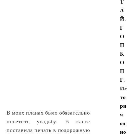
Т
А
Й.
Г
О
Н
К
О
Н
Г.
Ис
то
ри
В моих планах было обязательно
я
посетить усадьбу. В кассе
од
поставила печать в подорожную
но