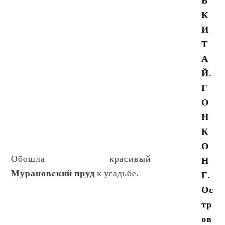
В
К
И
Т
А
Й.
Г
О
Н
К
О
Обошла красивый
Н
Мурановский пруд
к усадьбе.
Г.
Ос
тр
ов