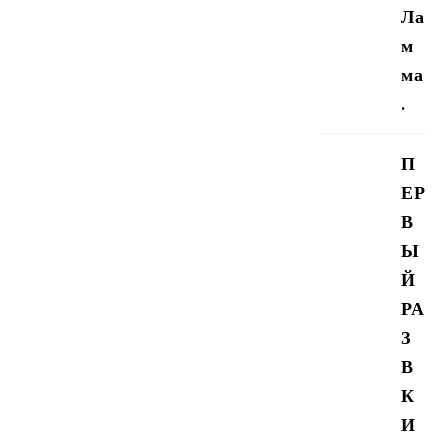
Ла
м
ма
.
П
ЕР
В
Ы
Й
РА
З
В
К
И