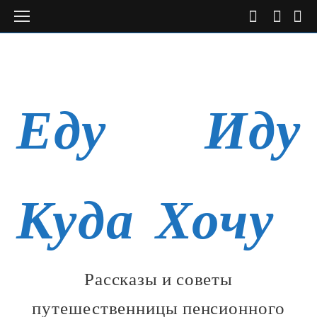
Open
instagr
tele
f
Facebook
VK
Instagram
Youtube
Tel
ОБО МНЕ
ГАЛЕРЕЯ
Mobile
Menu
Еду Иду
Куда Хочу
Рассказы и советы
путешественницы пенсионного