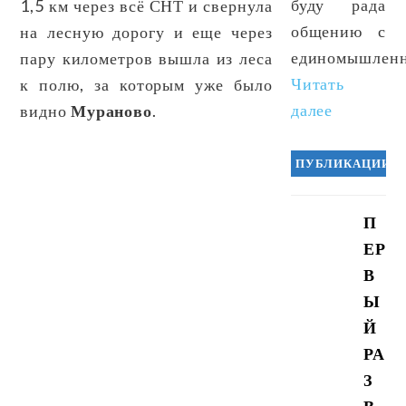
буду рада
1,5 км через всё СНТ и свернула
общению с
на лесную дорогу и еще через
единомышленн
пару километров вышла из леса
Читать
к полю, за которым уже было
далее
видно
Мураново
.
ПУБЛИКАЦИИ
П
ЕР
В
Ы
Й
РА
З