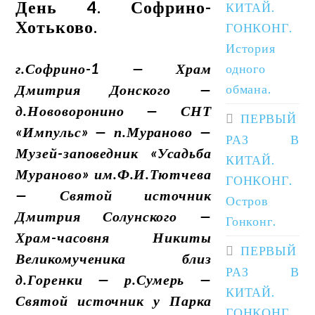
День 4. Софрино-
КИТАЙ.
Хотьково.
ГОНКОНГ.
История
г.Софрино-1 — Храм
одного
Дмитрия Донского —
обмана.
д.Нововоронино — СНТ
ПЕРВЫЙ
«Импульс» — п.Мураново —
РАЗ В
Музей-заповедник «Усадьба
КИТАЙ.
Мураново» им.Ф.И.Тютчева
ГОНКОНГ.
— Святой источник
Остров
Дмитрия Солунского —
Гонконг.
Храм-часовня Никиты
ПЕРВЫЙ
Великомученика близ
РАЗ В
д.Горенки — р.Сумерь —
КИТАЙ.
Святой источник у Парка
ГОНКОНГ.