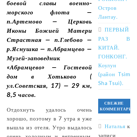
боевой славы военно-
Остров
морского флота —
Лантау.
п.Артемово — Церковь
ПЕРВЫЙ
Иконы Божией Матери
РАЗ В
Страстная — п.Глебово —
КИТАЙ.
р.Яснушка — п.Абрамцево —
ГОНКОНГ.
Музей-заповедник
Коулун
«Абрамцево» — Гостевой
(район Tsim
дом в Хотьково (
Sha Tsui).
ул.Советская, 17) — 29 км,
8,5 часов.
СВЕЖИЕ
Отдохнуть удалось очень
КОММЕНТАРИИ
хорошо, поэтому в 7 утра я уже
Наталья
к
вышла из отеля. Утро выдалось
записи
очень холодным и ветренным,