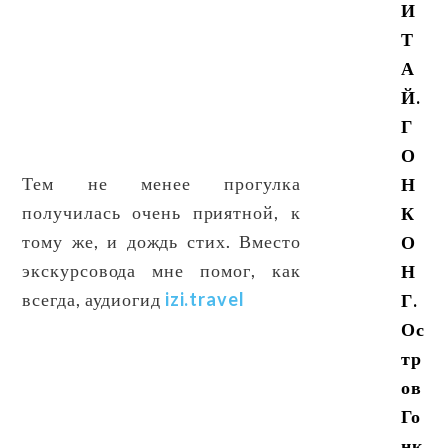
И
Т
А
Й.
Г
О
Тем не менее прогулка
Н
получилась очень приятной, к
К
тому же, и дождь стих. Вместо
О
экскурсовода мне помог, как
Н
всегда, аудиогид
izi.travel
Г.
Ос
тр
ов
Го
нк