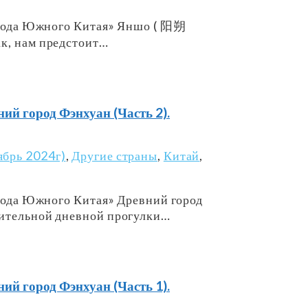
орода Южного Китая» Яншо ( 阳朔
к, нам предстоит…
город Фэнхуан (Часть 2).
ябрь 2024г)
,
Другие страны
,
Китай
,
орода Южного Китая» Древний город
ительной дневной прогулки…
город Фэнхуан (Часть 1).