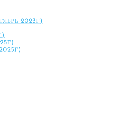
ЯБРЬ 2023Г)
Г)
25Г)
2025Г)
)