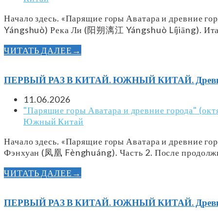
Начало здесь. «Парящие горы Аватара и древние г
Yángshuò) Река Ли (阳朔漓江 Yángshuò Líjiāng). Ита
ЧИТАТЬ ДАЛЕЕ
→
ПЕРВЫЙ РАЗ В КИТАЙ. ЮЖНЫЙ КИТАЙ. Древний 
11.06.2026
"Парящие горы Аватара и древние города" (окт
Южный Китай
Начало здесь. «Парящие горы Аватара и древние г
Фэнхуан (凤凰 Fènghuáng). Часть 2. После продолж
ЧИТАТЬ ДАЛЕЕ
→
ПЕРВЫЙ РАЗ В КИТАЙ. ЮЖНЫЙ КИТАЙ. Древний 