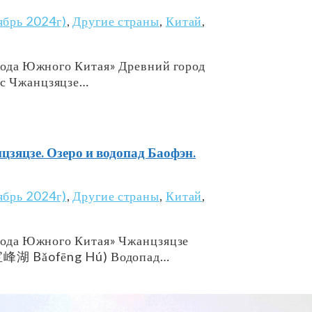
ябрь 2024г)
,
Другие страны
,
Китай
,
орода Южного Китая» Древний город
 с Чжанцзяцзе…
зе. Озеро и водопад Баофэн.
ябрь 2024г)
,
Другие страны
,
Китай
,
орода Южного Китая» Чжанцзяцзе
, 宝峰湖 Bǎofēng Hú) Водопад…