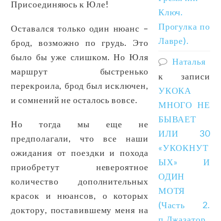
Присоединяюсь к Юле!
Ключ.
Прогулка по
Оставался только один нюанс –
Лавре).
брод, возможно по грудь. Это
было бы уже слишком. Но Юля
Наталья
маршрут быстренько
к записи
перекроила, брод был исключен,
УКОКА
и сомнений не осталось вовсе.
МНОГО НЕ
БЫВАЕТ
Но тогда мы еще не
ИЛИ 30
предполагали, что все наши
«УКОКНУТ
ожидания от поездки и похода
ЫХ» И
приобретут невероятное
ОДИН
количество дополнительных
МОТЯ
красок и нюансов, о которых
(Часть 2.
доктору, поставившему меня на
п.Джазатор