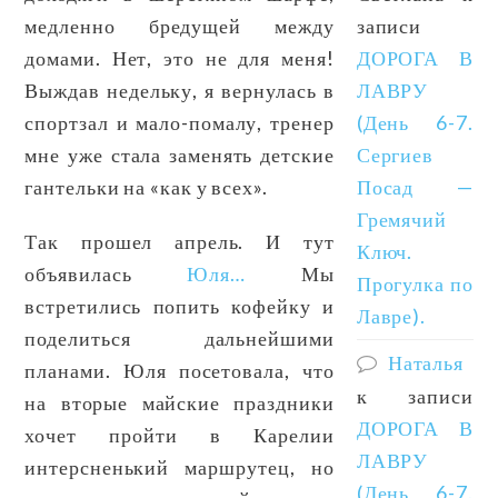
медленно бредущей между
записи
домами. Нет, это не для меня!
ДОРОГА В
Выждав недельку, я вернулась в
ЛАВРУ
спортзал и мало-помалу, тренер
(День 6-7.
мне уже стала заменять детские
Сергиев
гантельки на «как у всех».
Посад —
Гремячий
Так прошел апрель. И тут
Ключ.
объявилась
Юля…
Мы
Прогулка по
встретились попить кофейку и
Лавре).
поделиться дальнейшими
Наталья
планами. Юля посетовала, что
к записи
на вторые майские праздники
ДОРОГА В
хочет пройти в Карелии
ЛАВРУ
интерсненький маршрутец, но
(День 6-7.