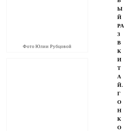
В
Ы
Й
РА
З
В
Фото Юлии Рубцовой
К
И
Т
А
Й.
Г
О
Н
К
О