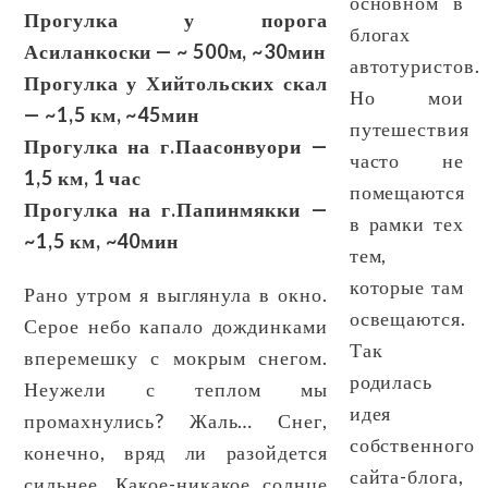
основном в
Прогулка у порога
блогах
Асиланкоски — ~ 500м, ~30мин
автотуристов.
Прогулка у Хийтольских скал
Но мои
— ~1,5 км, ~45мин
путешествия
Прогулка на г.Паасонвуори —
часто не
1,5 км, 1 час
помещаются
Прогулка на г.Папинмякки —
в рамки тех
~1,5 км, ~40мин
тем,
которые там
Рано утром я выглянула в окно.
освещаются.
Серое небо капало дождинками
Так
вперемешку с мокрым снегом.
родилась
Неужели с теплом мы
идея
промахнулись? Жаль… Снег,
собственного
конечно, вряд ли разойдется
сайта-блога,
сильнее. Какое-никакое солнце