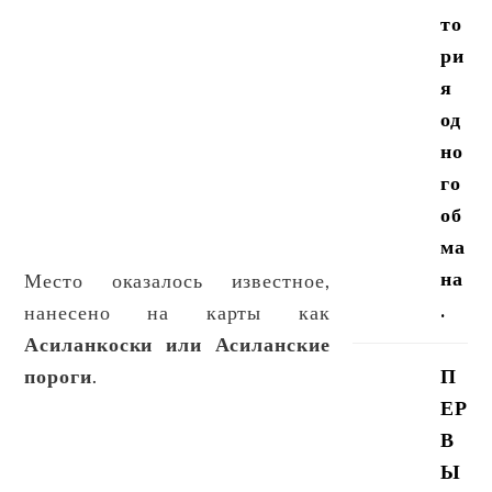
то
ри
я
од
но
го
об
ма
на
Место оказалось известное,
.
нанесено на карты как
Асиланкоски или Асиланские
пороги
.
П
ЕР
В
Ы