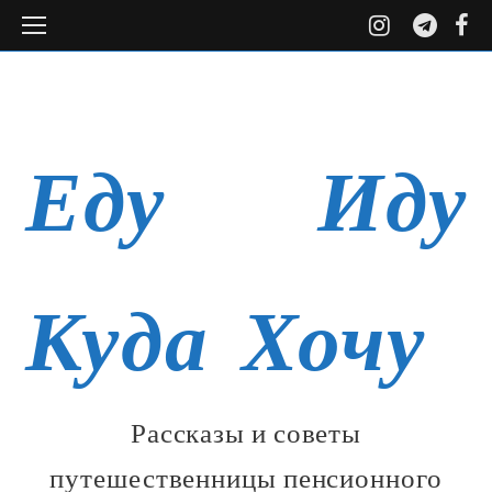
Open
instagr
tele
f
Facebook
VK
Instagram
Youtube
Tel
ОБО МНЕ
ГАЛЕРЕЯ
Mobile
Menu
Еду Иду
Куда Хочу
Рассказы и советы
путешественницы пенсионного