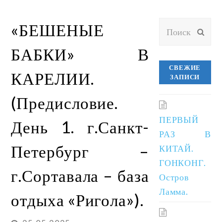
Поиск
«БЕШЕНЫЕ
ОТП
БАБКИ» В
СВЕЖИЕ
КАРЕЛИИ.
ЗАПИСИ
(Предисловие.
ПЕРВЫЙ
День 1. г.Санкт-
РАЗ В
Петербург –
КИТАЙ.
ГОНКОНГ.
г.Сортавала – база
Остров
Ламма.
отдыха «Ригола»).