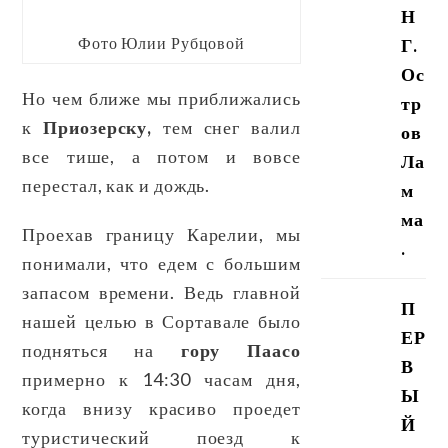
Н
Фото Юлии Рубцовой
Г.
Ос
Но чем ближе мы приближались
тр
к
Приозерску,
тем снег валил
ов
все тише, а потом и вовсе
Ла
перестал, как и дождь.
м
ма
Проехав границу Карелии, мы
.
понимали, что едем с большим
запасом времени. Ведь главной
П
нашей целью в Сортавале было
ЕР
подняться на
гору Паасо
В
примерно к 14:30 часам дня,
Ы
когда внизу красиво проедет
Й
туристический поезд к