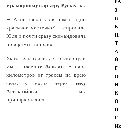
РА
мраморному карьеру Рускеала.
З
В
— А не заехать ли нам в одно
К
красивое местечко? — спросила
И
Юля и почти сразу скомандовала
Т
повернуть направо.
А
Указатель гласил, что свернули
Й.
мы к
поселку Асилан
. В паре
Г
километров от трассы на краю
О
села, у моста через
реку
Н
Асиланйоки
мы
К
припарковались.
О
Н
Г.
Ис