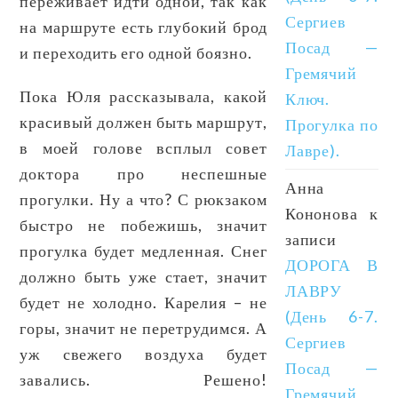
переживает идти одной, так как
Сергиев
на маршруте есть глубокий брод
Посад —
и переходить его одной боязно.
Гремячий
Пока Юля рассказывала, какой
Ключ.
красивый должен быть маршрут,
Прогулка по
в моей голове всплыл совет
Лавре).
доктора про неспешные
Анна
прогулки. Ну а что? С рюкзаком
Кононова
к
быстро не побежишь, значит
записи
прогулка будет медленная. Снег
ДОРОГА В
должно быть уже стает, значит
ЛАВРУ
будет не холодно. Карелия – не
(День 6-7.
горы, значит не перетрудимся. А
Сергиев
уж свежего воздуха будет
Посад —
завались. Решено!
Гремячий