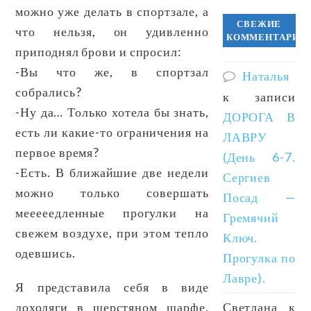
можно уже делать в спортзале, а
СВЕЖИЕ
что нельзя, он удивленно
КОММЕНТАРИИ
приподнял брови и спросил:
-Вы что же, в спортзал
Наталья
собрались?
к записи
-Ну да… Только хотела бы знать,
ДОРОГА В
есть ли какие-то ограничения на
ЛАВРУ
первое время?
(День 6-7.
-Есть. В ближайшие две недели
Сергиев
можно только совершать
Посад —
мееееедленные прогулки на
Гремячий
свежем воздухе, при этом тепло
Ключ.
одевшись.
Прогулка по
Лавре).
Я представила себя в виде
доходяги в шерстяном шарфе,
Светлана
к