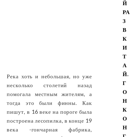
Й
РА
З
В
К
И
Т
А
Й.
Река хоть и небольшая, но уже
Г
несколько столетий назад
О
помогала местным жителям, а
Н
тогда это были финны. Как
К
пишут, в 16 веке на пороге была
О
построена лесопилка, в конце 19
Н
века -гончарная фабрика,
Г.