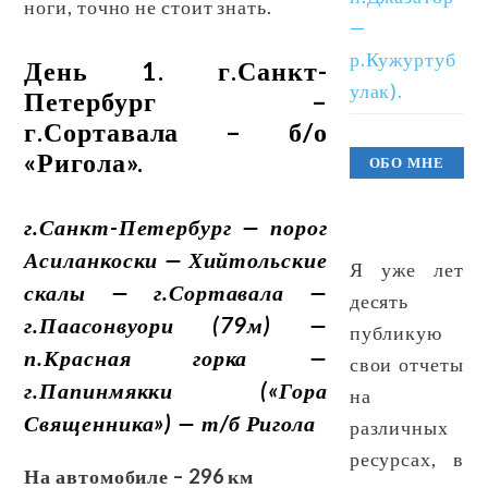
ноги, точно не стоит знать.
—
р.Кужуртуб
День 1. г.Санкт-
улак).
Петербург –
г.Сортавала – б/о
«Ригола».
ОБО МНЕ
г.Санкт-Петербург — порог
Асиланкоски — Хийтольские
Я уже лет
скалы — г.Сортавала —
десять
г.Паасонвуори (79м) —
публикую
п.Красная горка —
свои отчеты
г.Папинмякки («Гора
на
Священника») — т/б Ригола
различных
ресурсах, в
На автомобиле – 296 км