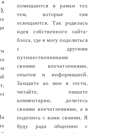
 я
помещаются в рамки тех
r)
,
тем, которые там
рх
освещаются. Так родилась
ди
идея собственного сайта-
блога, где я могу поделиться
с другими
ги
путешественниками
ва
своими впечатлениями,
ам
опытом и информацией.
ый
Заходите ко мне в гости,
т,
читайте, пишите
из
комментарии, делитесь
своими впечатлениями, а я
Ла
поделюсь с вами своими. Я
ях
буду рада общению с