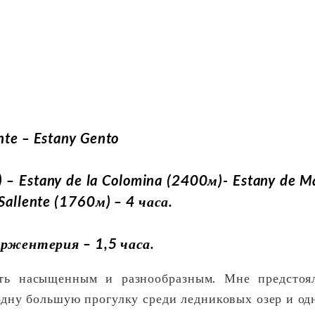
te – Estany Gento
– Estany de la Colomina (2400м)- Estany de M
allente (1760м) – 4 часа.
Аржентерия – 1,5 часа.
ть насыщенным и разнообразным. Мне предстоя
одну большую прогулку среди ледниковых озер и од