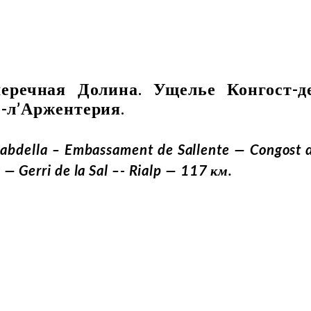
меречная Долина. Ущелье Конгост-д
е-л’Аржентерия.
Cabdella – Embassament de Sallente — Congost 
 — Gerri de la Sal –- Rialp — 117 км.