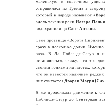
маленькую в сказочном ущелье
отправилась из Тремпа в сторон
который в народе называют
«Вор
вдоль течения реки
Ногера Палья
водохранилища
Сант Антони
.
Свое прозвище «Ворота Пиринеев» 
сразу в несколько долин. Именно
раза. В Ла Побла-де-Сегур я н
остановиться, скажу, что это д
своими гонками на плотах, котор
что он известен наличием редких
них считается
Дворец Маури (Cas
Я же продолжала движение к с
Побла-де-Сегур до Сентерады все