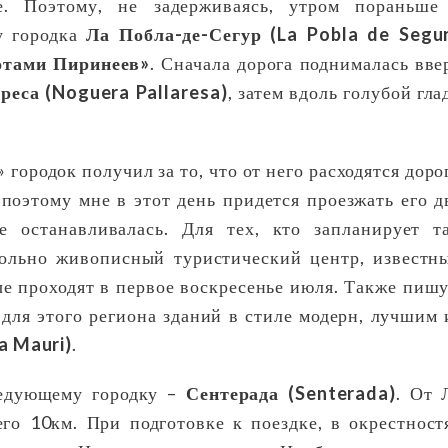
. Поэтому, не задерживаясь, утром пораньше
у городка
Ла Побла-де-Сегур (La Pobla de Segu
отами Пиринеев»
. Сначала дорога поднималась вве
реса (Noguera Pallaresa)
, затем вдоль голубой гла
городок получил за то, что от него расходятся доро
 поэтому мне в этот день придется проезжать его д
е останавливалась. Для тех, кто запланирует т
овольно живописный туристический центр, известн
ые проходят в первое воскресенье июля. Также пишу
 для этого региона зданий в стиле модерн, лучшим 
a Mauri)
.
ледующему городку –
Сентерада (Senterada)
. От 
го 10км. При подготовке к поездке, в окрестност