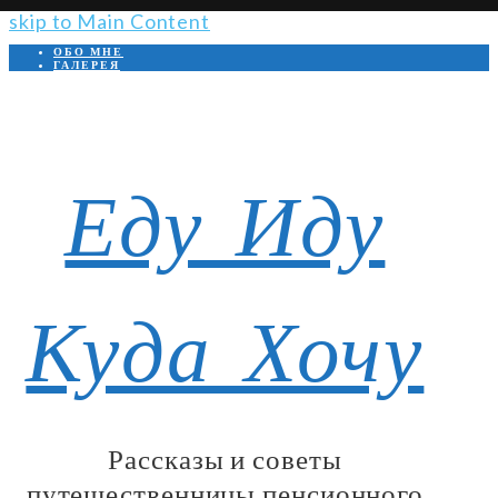
Open
skip to Main Content
Mobile
ОБО МНЕ
Menu
ГАЛЕРЕЯ
Facebook
VK
Instagram
Youtube
Telegram
Еду Иду
Куда Хочу
Рассказы и советы
путешественницы пенсионного