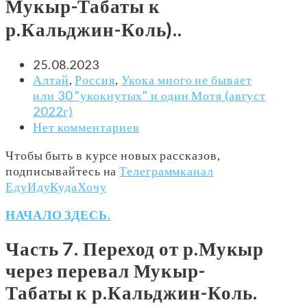
Мукыр-Табаты к
р.Кальджин-Коль)..
25.08.2023
Алтай
,
Россия
,
Укока много не бывает
или 30 "укокнутых" и один Мотя (август
2022г)
Нет комментариев
Чтобы быть в курсе новых рассказов,
подписывайтесь на
Телеграммканал
ЕдуИдуКудаХочу
НАЧАЛО ЗДЕСЬ.
Часть 7. Переход от р.Мукыр
через перевал Мукыр-
Табаты к р.Кальджин-Коль.