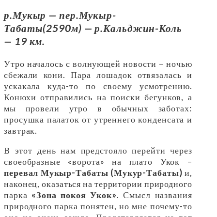
р.Мукыр — пер.Мукыр-
Табаты(2590м) — р.Кальджин-Коль
— 19 км.
Утро началось с волнующей новости – ночью
сбежали кони. Пара лошадок отвязалась и
ускакала куда-то по своему усмотрению.
Конюхи отправились на поиски бегунков, а
мы провели утро в обычных заботах:
просушка палаток от утреннего конденсата и
завтрак.
В этот день нам предстояло перейти через
своеобразные «ворота» на плато Укок –
перевал Мукыр-Табаты (Мукур-Табаты)
и,
наконец, оказаться на территории природного
парка
«Зона покоя Укок»
. Смысл названия
природного парка понятен, но мне почему-то
оно не очень зашло. Представляется не тот