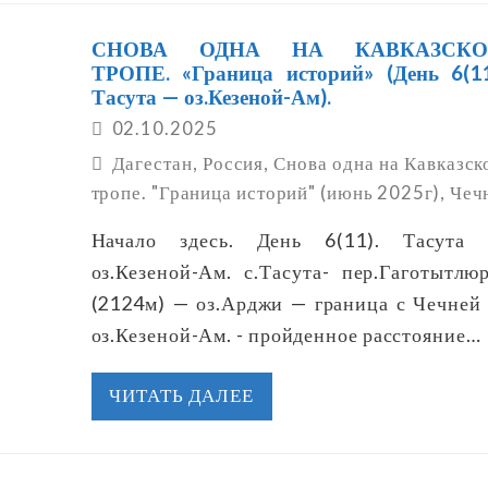
СНОВА ОДНА НА КАВКАЗСКО
ТРОПЕ. «Граница историй» (День 6(11
Тасута — оз.Кезеной-Ам).
02.10.2025
Дагестан
,
Россия
,
Снова одна на Кавказск
тропе. "Граница историй" (июнь 2025г)
,
Чеч
Начало здесь. День 6(11). Тасута
оз.Кезеной-Ам. с.Тасута- пер.Гаготытлю
(2124м) — оз.Арджи — граница с Чечней
оз.Кезеной-Ам. - пройденное расстояние…
ЧИТАТЬ ДАЛЕЕ