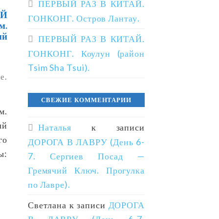
ПЕРВЫЙ РАЗ В КИТАЙ.
Й
ГОНКОНГ. Остров Лантау.
м.
ый
ПЕРВЫЙ РАЗ В КИТАЙ.
ГОНКОНГ. Коулун (район
Tsim Sha Tsui).
е.
СВЕЖИЕ КОММЕНТАРИИ
м.
ый
Наталья
к записи
го
ДОРОГА В ЛАВРУ (День 6-
ы:
7. Сергиев Посад —
Гремячий Ключ. Прогулка
по Лавре).
Светлана
к записи
ДОРОГА