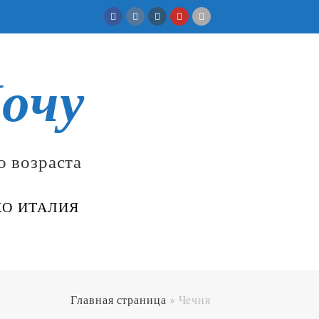
Facebook
VK
Instagram
Youtube
Telegram
очу
о возраста
КО ИТАЛИЯ
Главная страница
»
Чечня