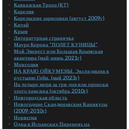
Кавказская Тропа (КТ)
Карелия
Карельские зарисовки (август 2009г)
Китай
Крым
Литературная страничка
Мауро Корона "ПОЛЕТ КУНИЦЫ"
Мой Эверест или Большая Крымская
авантюра (май-июнь 2021г)
Монголия
НА КРАЮ ОЙКУМЕНЫ. Экспедиция в
пустыню Гоби. (май 2023г)
На четыре моря за три дня или происки
злого хамсина (октябрь 2010г)
Новгородская область
Новогодние Скандинавские Каникулы
(2009-2010г)
Норвегия
Одна в Испанских Пиренеях на