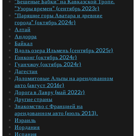
"Бешеные Бабки" на Кавказской Тропе.
"Узоры времен" (сентябрь 2023г)
"Парящие горы Аватара и древние
города" (октябрь 2024г)
Алтай
Андорра
Байкал
Вдоль озера Ильмень (сентябрь 2025г)
Гонконг (октябрь 2024г)
Гуанчжоу (октябрь 2024г)
Дагестан
Доломитовые Альпы на арендованном
авто (август 2016г)
Дорога в Лавру (май 2022г)
Другие страны
Знакомство с Францией на
арендованном авто (июль 2013).
Израиль
Иордания
Испания