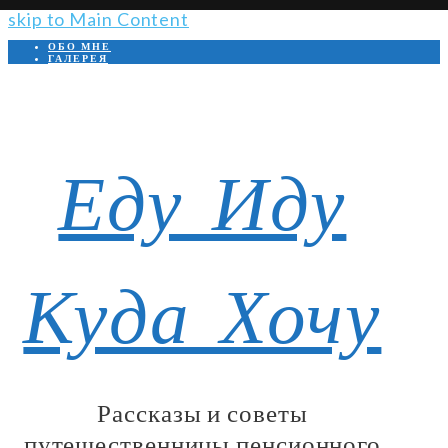
Open
skip to Main Content
Mobile
ОБО МНЕ
Menu
ГАЛЕРЕЯ
Facebook
VK
Instagram
Youtube
Telegram
Еду Иду
Куда Хочу
Рассказы и советы
путешественницы пенсионного